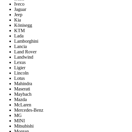
Iveco
Jaguar
Jeep
Kia
Könisegg
KTM
Lada
Lamborghini
Lancia
Land Rover
Landwind
Lexus
Ligier
Lincoln
Lotus
Mahindra
Maserati
Maybach
Mazda
McLaren
Mercedes-Benz
MG
MINI
Mitsubishi
Morgan