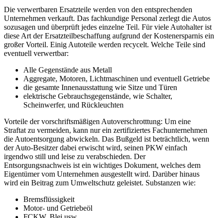
Die verwertbaren Ersatzteile werden von den entsprechenden
Unternehmen verkauft. Das fachkundige Personal zerlegt die Autos
sozusagen und überprüft jedes einzelne Teil. Für viele Autohalter ist
diese Art der Ersatzteilbeschaffung aufgrund der Kostenersparnis ein
großer Vorteil. Einig Autoteile werden recycelt. Welche Teile sind
eventuell verwertbar:
Alle Gegenstände aus Metall
Aggregate, Motoren, Lichtmaschinen und eventuell Getriebe
die gesamte Innenausstattung wie Sitze und Türen
elektrische Gebrauchsgegenstände, wie Schalter,
Scheinwerfer, und Rückleuchten
Vorteile der vorschriftsmäßigen Autoverschrotttung: Um eine
Straftat zu vermeiden, kann nur ein zertifiziertes Fachunternehmen
die Autoentsorgung abwickeln. Das Bußgeld ist beträchtlich, wenn
der Auto-Besitzer dabei erwischt wird, seinen PKW einfach
irgendwo still und leise zu verabschieden. Der
Entsorgungsnachweis ist ein wichtiges Dokument, welches dem
Eigentümer vom Unternehmen ausgestellt wird. Darüber hinaus
wird ein Beitrag zum Umweltschutz geleistet. Substanzen wie:
Bremsflüssigkeit
Motor- und Getriebeöl
FCKW, Blei usw.