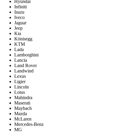
Hyundai
Infiniti
Isuzu
Iveco
Jaguar
Jeep
Kia
Könisegg
KTM
Lada
Lamborghini
Lancia
Land Rover
Landwind
Lexus
Ligier
Lincoln
Lotus
Mahindra
Maserati
Maybach
Mazda
McLaren
Mercedes-Benz
MG