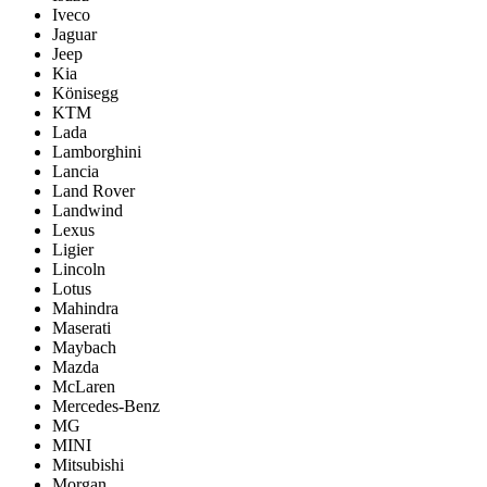
Iveco
Jaguar
Jeep
Kia
Könisegg
KTM
Lada
Lamborghini
Lancia
Land Rover
Landwind
Lexus
Ligier
Lincoln
Lotus
Mahindra
Maserati
Maybach
Mazda
McLaren
Mercedes-Benz
MG
MINI
Mitsubishi
Morgan