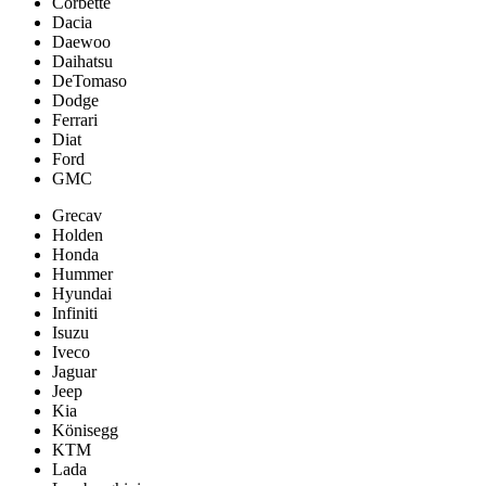
Corbette
Dacia
Daewoo
Daihatsu
DeTomaso
Dodge
Ferrari
Diat
Ford
GMC
Grecav
Holden
Honda
Hummer
Hyundai
Infiniti
Isuzu
Iveco
Jaguar
Jeep
Kia
Könisegg
KTM
Lada