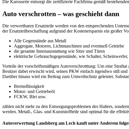
Die Karosserie entsorgt die zertifizierte Fachfirma gemäß bestehenden
Auto verschrotten – was geschieht dann
Die verwertbaren Ersatzteile werden von den entsprechenden Unternehm
der Ersatzteilbeschaffung aufgrund der Kostenersparnis ein großer Vor
Alle Gegenstände aus Metall
Aggregate, Motoren, Lichtmaschinen und eventuell Getriebe
die gesamte Innenausstattung wie Sitze und Türen
elektrische Gebrauchsgegenstände, wie Schalter, Scheinwerfer
Vorteile der vorschriftsmäßigen Autoverschrotttung: Um eine Straftat
Besitzer dabei erwischt wird, seinen PKW einfach irgendwo still un
Darüber hinaus wird ein Beitrag zum Umweltschutz geleistet. Substa
Bremsflüssigkeit
Motor- und Getriebeöl
FCKW, Blei usw.
zählen nicht mehr zu den Entsorgungsproblemen des Halters, sondern
werden. Metall-, Glas- und Kunststoffteile sind optimal für die effek
Autoverwertung Landsberg am Lech kauft unter Anderem folg