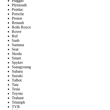
Piaggio
Plymouth
Pontiac
Porsche
Proton
Renault
Rolls Royce
Rover
Ruf
Saab
Santana
Seat
Skoda
Smart
Spyker
Ssangyoung
Subaru
Suzuki
Talbot
Tata
Tesla
Toyota
Trabant
Triumph
TVR