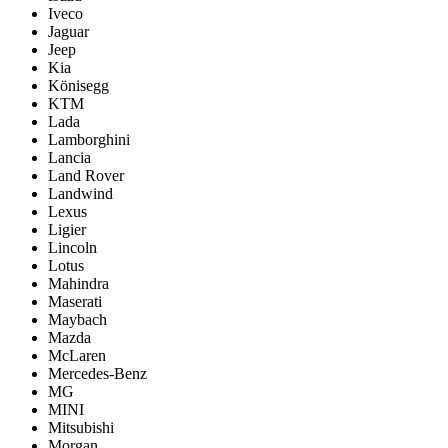
Iveco
Jaguar
Jeep
Kia
Könisegg
KTM
Lada
Lamborghini
Lancia
Land Rover
Landwind
Lexus
Ligier
Lincoln
Lotus
Mahindra
Maserati
Maybach
Mazda
McLaren
Mercedes-Benz
MG
MINI
Mitsubishi
Morgan