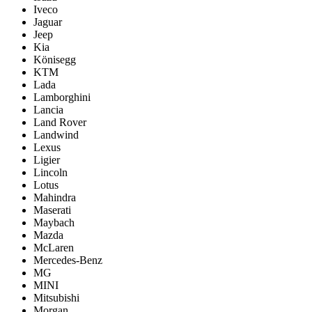
Iveco
Jaguar
Jeep
Kia
Könisegg
KTM
Lada
Lamborghini
Lancia
Land Rover
Landwind
Lexus
Ligier
Lincoln
Lotus
Mahindra
Maserati
Maybach
Mazda
McLaren
Mercedes-Benz
MG
MINI
Mitsubishi
Morgan