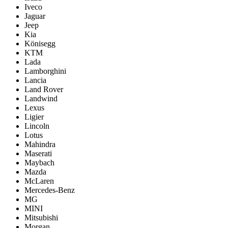
Iveco
Jaguar
Jeep
Kia
Könisegg
KTM
Lada
Lamborghini
Lancia
Land Rover
Landwind
Lexus
Ligier
Lincoln
Lotus
Mahindra
Maserati
Maybach
Mazda
McLaren
Mercedes-Benz
MG
MINI
Mitsubishi
Morgan