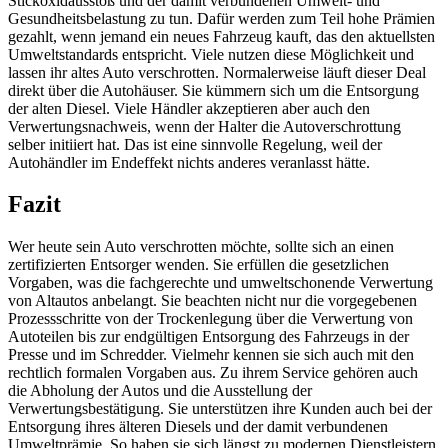
Stickoxidausstoß und der damit verbundenen Umwelt- und
Gesundheitsbelastung zu tun. Dafür werden zum Teil hohe Prämien
gezahlt, wenn jemand ein neues Fahrzeug kauft, das den aktuellsten
Umweltstandards entspricht. Viele nutzen diese Möglichkeit und
lassen ihr altes Auto verschrotten. Normalerweise läuft dieser Deal
direkt über die Autohäuser. Sie kümmern sich um die Entsorgung
der alten Diesel. Viele Händler akzeptieren aber auch den
Verwertungsnachweis, wenn der Halter die Autoverschrottung
selber initiiert hat. Das ist eine sinnvolle Regelung, weil der
Autohändler im Endeffekt nichts anderes veranlasst hätte.
Fazit
Wer heute sein Auto verschrotten möchte, sollte sich an einen
zertifizierten Entsorger wenden. Sie erfüllen die gesetzlichen
Vorgaben, was die fachgerechte und umweltschonende Verwertung
von Altautos anbelangt. Sie beachten nicht nur die vorgegebenen
Prozessschritte von der Trockenlegung über die Verwertung von
Autoteilen bis zur endgültigen Entsorgung des Fahrzeugs in der
Presse und im Schredder. Vielmehr kennen sie sich auch mit den
rechtlich formalen Vorgaben aus. Zu ihrem Service gehören auch
die Abholung der Autos und die Ausstellung der
Verwertungsbestätigung. Sie unterstützen ihre Kunden auch bei der
Entsorgung ihres älteren Diesels und der damit verbundenen
Umweltprämie. So haben sie sich längst zu modernen Dienstleistern