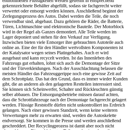
entnommenen Flüssigkeiten werden getrennt in entsprechend
gekennzeichnete Behälter abgefüllt, sodass sie fachgerecht weiter
verwertet oder entsorgt werden können. Anschließend beginnt der
Zerlegungsprozess des Autos. Dabei werden die Teile, die noch
verwendbar sind, abgebaut. Dazu gehören die Räder, die Batterie,
Türen, Lichtmaschine und elektronische Bauteile. Der Motorblock
wird in der Regel als Ganzes demontiert. Alle Teile werden im
Lager deponiert und stehen für den Verkauf zur Verfügung.
Inzwischen bieten viele Entsorger ihre gebrauchten Autoteile auch
online an. Eine der für den Händler wertvollsten Komponenten ist
der Katalysator wegen seines Platingehaltes. Auch er wird
ausgebaut und kann recycelt werden. Ist das Innenleben des
Fahrzeugs gut erhalten, lohnt sich auch die Demontage der Sitze
und der Türverkleidungen. Nach der Ausschlachtung belassen die
meisten Händler das Fahrzeuggerippe noch eine gewisse Zeit auf
dem Schrottplatz. Das hat den Grund, dass es immer wieder Kunden
gibt, die an anderen als den gelagerten Restteilen interessiert sind.
Sie können sich Scheinwerfer, Schalter und Rückleuchten günstig
selber abbauen. Die Entsorgungsbetriebe müssen darauf achten,
dass die Schrottfahrzeuge nach der Demontage fachgerecht gelagert
werden. Flüssige Reststoffe dürfen nicht unkontrolliert ins Erdreich
gelangen. Nach einer gewissen Standzeit, wenn keine weiteren
Verwertungen mehr zu erwarten sind, werden die Autoskelette
endversorgt. Sie kommen in die Presse und werden anschließend
geschreddert. Der Recyclingprozess ist damit aber noch nicht