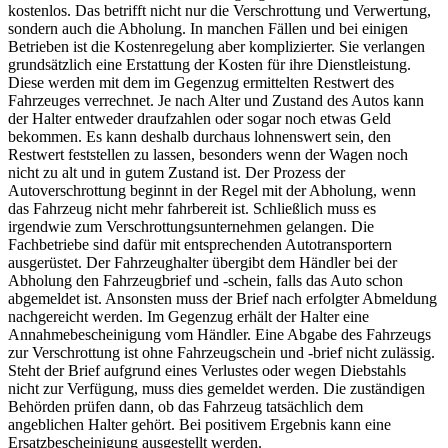
kostenlos. Das betrifft nicht nur die Verschrottung und Verwertung,
sondern auch die Abholung. In manchen Fällen und bei einigen
Betrieben ist die Kostenregelung aber komplizierter. Sie verlangen
grundsätzlich eine Erstattung der Kosten für ihre Dienstleistung.
Diese werden mit dem im Gegenzug ermittelten Restwert des
Fahrzeuges verrechnet. Je nach Alter und Zustand des Autos kann
der Halter entweder draufzahlen oder sogar noch etwas Geld
bekommen. Es kann deshalb durchaus lohnenswert sein, den
Restwert feststellen zu lassen, besonders wenn der Wagen noch
nicht zu alt und in gutem Zustand ist. Der Prozess der
Autoverschrottung beginnt in der Regel mit der Abholung, wenn
das Fahrzeug nicht mehr fahrbereit ist. Schließlich muss es
irgendwie zum Verschrottungsunternehmen gelangen. Die
Fachbetriebe sind dafür mit entsprechenden Autotransportern
ausgerüstet. Der Fahrzeughalter übergibt dem Händler bei der
Abholung den Fahrzeugbrief und -schein, falls das Auto schon
abgemeldet ist. Ansonsten muss der Brief nach erfolgter Abmeldung
nachgereicht werden. Im Gegenzug erhält der Halter eine
Annahmebescheinigung vom Händler. Eine Abgabe des Fahrzeugs
zur Verschrottung ist ohne Fahrzeugschein und -brief nicht zulässig.
Steht der Brief aufgrund eines Verlustes oder wegen Diebstahls
nicht zur Verfügung, muss dies gemeldet werden. Die zuständigen
Behörden prüfen dann, ob das Fahrzeug tatsächlich dem
angeblichen Halter gehört. Bei positivem Ergebnis kann eine
Ersatzbescheinigung ausgestellt werden.