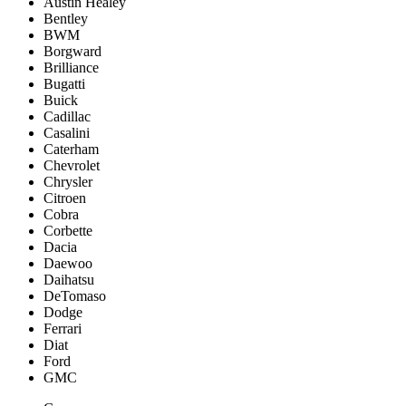
Austin Healey
Bentley
BWM
Borgward
Brilliance
Bugatti
Buick
Cadillac
Casalini
Caterham
Chevrolet
Chrysler
Citroen
Cobra
Corbette
Dacia
Daewoo
Daihatsu
DeTomaso
Dodge
Ferrari
Diat
Ford
GMC