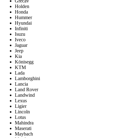
Grecav
Holden
Honda
Hummer
Hyundai
Infiniti
Isuzu
Iveco
Jaguar
Jeep
Kia
Könisegg
KTM
Lada
Lamborghini
Lancia
Land Rover
Landwind
Lexus
Ligier
Lincoln
Lotus
Mahindra
Maserati
Maybach