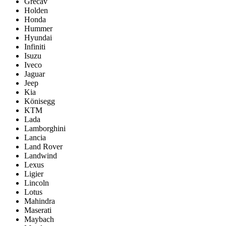
Grecav
Holden
Honda
Hummer
Hyundai
Infiniti
Isuzu
Iveco
Jaguar
Jeep
Kia
Könisegg
KTM
Lada
Lamborghini
Lancia
Land Rover
Landwind
Lexus
Ligier
Lincoln
Lotus
Mahindra
Maserati
Maybach