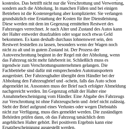
kostenlos. Das betrifft nicht nur die Verschrottung und Verwertung,
sondern auch die Abholung. In manchen Fällen und bei einigen
Betrieben ist die Kostenregelung aber komplizierter. Sie verlangen
grundsätzlich eine Erstattung der Kosten für ihre Dienstleistung.
Diese werden mit dem im Gegenzug ermittelten Restwert des
Fahrzeuges verrechnet. Je nach Alter und Zustand des Autos kann
der Halter entweder draufzahlen oder sogar noch etwas Geld
bekommen. Es kann deshalb durchaus lohnenswert sein, den
Restwert feststellen zu lassen, besonders wenn der Wagen noch
nicht zu alt und in gutem Zustand ist. Der Prozess der
Autoverschrottung beginnt in der Regel mit der Abholung, wenn
das Fahrzeug nicht mehr fahrbereit ist. Schließlich muss es
irgendwie zum Verschrottungsunternehmen gelangen. Die
Fachbetriebe sind dafür mit entsprechenden Autotransportern
ausgerüstet. Der Fahrzeughalter übergibt dem Händler bei der
Abholung den Fahrzeugbrief und -schein, falls das Auto schon
abgemeldet ist. Ansonsten muss der Brief nach erfolgter Abmeldung
nachgereicht werden. Im Gegenzug erhält der Halter eine
Annahmebescheinigung vom Händler. Eine Abgabe des Fahrzeugs
zur Verschrottung ist ohne Fahrzeugschein und -brief nicht zulässig.
Steht der Brief aufgrund eines Verlustes oder wegen Diebstahls
nicht zur Verfügung, muss dies gemeldet werden. Die zuständigen
Behörden prüfen dann, ob das Fahrzeug tatsächlich dem
angeblichen Halter gehört. Bei positivem Ergebnis kann eine
Ersatzbescheinigung ausgestellt werden.