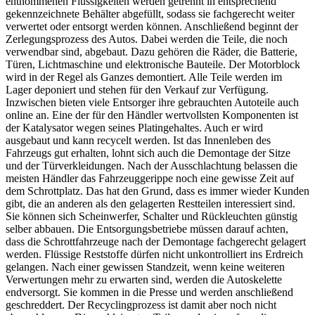
entnommenen Flüssigkeiten werden getrennt in entsprechend
gekennzeichnete Behälter abgefüllt, sodass sie fachgerecht weiter
verwertet oder entsorgt werden können. Anschließend beginnt der
Zerlegungsprozess des Autos. Dabei werden die Teile, die noch
verwendbar sind, abgebaut. Dazu gehören die Räder, die Batterie,
Türen, Lichtmaschine und elektronische Bauteile. Der Motorblock
wird in der Regel als Ganzes demontiert. Alle Teile werden im
Lager deponiert und stehen für den Verkauf zur Verfügung.
Inzwischen bieten viele Entsorger ihre gebrauchten Autoteile auch
online an. Eine der für den Händler wertvollsten Komponenten ist
der Katalysator wegen seines Platingehaltes. Auch er wird
ausgebaut und kann recycelt werden. Ist das Innenleben des
Fahrzeugs gut erhalten, lohnt sich auch die Demontage der Sitze
und der Türverkleidungen. Nach der Ausschlachtung belassen die
meisten Händler das Fahrzeuggerippe noch eine gewisse Zeit auf
dem Schrottplatz. Das hat den Grund, dass es immer wieder Kunden
gibt, die an anderen als den gelagerten Restteilen interessiert sind.
Sie können sich Scheinwerfer, Schalter und Rückleuchten günstig
selber abbauen. Die Entsorgungsbetriebe müssen darauf achten,
dass die Schrottfahrzeuge nach der Demontage fachgerecht gelagert
werden. Flüssige Reststoffe dürfen nicht unkontrolliert ins Erdreich
gelangen. Nach einer gewissen Standzeit, wenn keine weiteren
Verwertungen mehr zu erwarten sind, werden die Autoskelette
endversorgt. Sie kommen in die Presse und werden anschließend
geschreddert. Der Recyclingprozess ist damit aber noch nicht