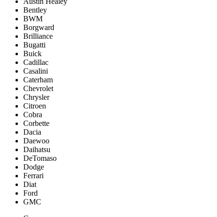
Austin Healey
Bentley
BWM
Borgward
Brilliance
Bugatti
Buick
Cadillac
Casalini
Caterham
Chevrolet
Chrysler
Citroen
Cobra
Corbette
Dacia
Daewoo
Daihatsu
DeTomaso
Dodge
Ferrari
Diat
Ford
GMC