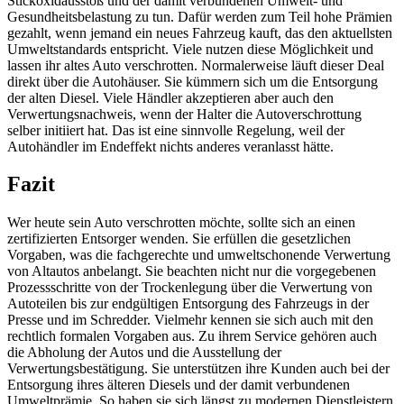
Stickoxidausstoß und der damit verbundenen Umwelt- und
Gesundheitsbelastung zu tun. Dafür werden zum Teil hohe Prämien
gezahlt, wenn jemand ein neues Fahrzeug kauft, das den aktuellsten
Umweltstandards entspricht. Viele nutzen diese Möglichkeit und
lassen ihr altes Auto verschrotten. Normalerweise läuft dieser Deal
direkt über die Autohäuser. Sie kümmern sich um die Entsorgung
der alten Diesel. Viele Händler akzeptieren aber auch den
Verwertungsnachweis, wenn der Halter die Autoverschrottung
selber initiiert hat. Das ist eine sinnvolle Regelung, weil der
Autohändler im Endeffekt nichts anderes veranlasst hätte.
Fazit
Wer heute sein Auto verschrotten möchte, sollte sich an einen
zertifizierten Entsorger wenden. Sie erfüllen die gesetzlichen
Vorgaben, was die fachgerechte und umweltschonende Verwertung
von Altautos anbelangt. Sie beachten nicht nur die vorgegebenen
Prozessschritte von der Trockenlegung über die Verwertung von
Autoteilen bis zur endgültigen Entsorgung des Fahrzeugs in der
Presse und im Schredder. Vielmehr kennen sie sich auch mit den
rechtlich formalen Vorgaben aus. Zu ihrem Service gehören auch
die Abholung der Autos und die Ausstellung der
Verwertungsbestätigung. Sie unterstützen ihre Kunden auch bei der
Entsorgung ihres älteren Diesels und der damit verbundenen
Umweltprämie. So haben sie sich längst zu modernen Dienstleistern