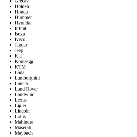
Grecav
Holden
Honda
Hummer
Hyundai
Infiniti
Isuzu
Iveco
Jaguar
Jeep
Kia
Könisegg
KTM
Lada
Lamborghini
Lancia
Land Rover
Landwind
Lexus
Ligier
Lincoln
Lotus
Mahindra
Maserati
Maybach