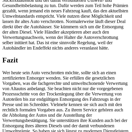
Stickoxidausstoß und der damit verbundenen Umwelt- und
Gesundheitsbelastung zu tun. Dafür werden zum Teil hohe Prämien
gezahlt, wenn jemand ein neues Fahrzeug kauft, das den aktuellsten
Umweltstandards entspricht. Viele nutzen diese Möglichkeit und
lassen ihr altes Auto verschrotten. Normalerweise läuft dieser Deal
direkt über die Autohäuser. Sie kümmern sich um die Entsorgung
der alten Diesel. Viele Händler akzeptieren aber auch den
Verwertungsnachweis, wenn der Halter die Autoverschrottung
selber initiiert hat. Das ist eine sinnvolle Regelung, weil der
Autohändler im Endeffekt nichts anderes veranlasst hätte.
Fazit
Wer heute sein Auto verschrotten möchte, sollte sich an einen
zertifizierten Entsorger wenden. Sie erfüllen die gesetzlichen
Vorgaben, was die fachgerechte und umweltschonende Verwertung
von Altautos anbelangt. Sie beachten nicht nur die vorgegebenen
Prozessschritte von der Trockenlegung über die Verwertung von
Autoteilen bis zur endgültigen Entsorgung des Fahrzeugs in der
Presse und im Schredder. Vielmehr kennen sie sich auch mit den
rechtlich formalen Vorgaben aus. Zu ihrem Service gehören auch
die Abholung der Autos und die Ausstellung der
Verwertungsbestätigung. Sie unterstützen ihre Kunden auch bei der
Entsorgung ihres älteren Diesels und der damit verbundenen
Umweltprämie. So haben sie sich längst zu modernen Dienstleistern