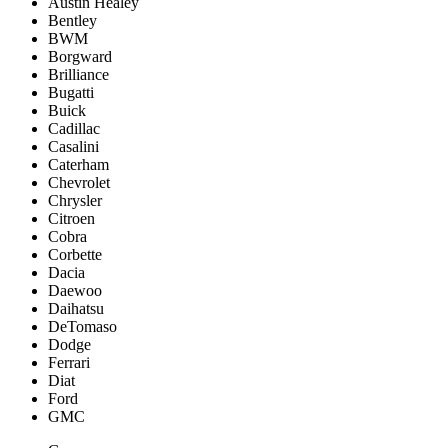
Austin Healey
Bentley
BWM
Borgward
Brilliance
Bugatti
Buick
Cadillac
Casalini
Caterham
Chevrolet
Chrysler
Citroen
Cobra
Corbette
Dacia
Daewoo
Daihatsu
DeTomaso
Dodge
Ferrari
Diat
Ford
GMC