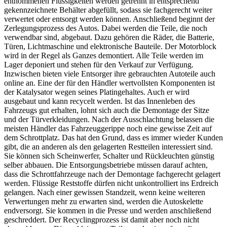
entnommenen Flüssigkeiten werden getrennt in entsprechend
gekennzeichnete Behälter abgefüllt, sodass sie fachgerecht weiter
verwertet oder entsorgt werden können. Anschließend beginnt der
Zerlegungsprozess des Autos. Dabei werden die Teile, die noch
verwendbar sind, abgebaut. Dazu gehören die Räder, die Batterie,
Türen, Lichtmaschine und elektronische Bauteile. Der Motorblock
wird in der Regel als Ganzes demontiert. Alle Teile werden im
Lager deponiert und stehen für den Verkauf zur Verfügung.
Inzwischen bieten viele Entsorger ihre gebrauchten Autoteile auch
online an. Eine der für den Händler wertvollsten Komponenten ist
der Katalysator wegen seines Platingehaltes. Auch er wird
ausgebaut und kann recycelt werden. Ist das Innenleben des
Fahrzeugs gut erhalten, lohnt sich auch die Demontage der Sitze
und der Türverkleidungen. Nach der Ausschlachtung belassen die
meisten Händler das Fahrzeuggerippe noch eine gewisse Zeit auf
dem Schrottplatz. Das hat den Grund, dass es immer wieder Kunden
gibt, die an anderen als den gelagerten Restteilen interessiert sind.
Sie können sich Scheinwerfer, Schalter und Rückleuchten günstig
selber abbauen. Die Entsorgungsbetriebe müssen darauf achten,
dass die Schrottfahrzeuge nach der Demontage fachgerecht gelagert
werden. Flüssige Reststoffe dürfen nicht unkontrolliert ins Erdreich
gelangen. Nach einer gewissen Standzeit, wenn keine weiteren
Verwertungen mehr zu erwarten sind, werden die Autoskelette
endversorgt. Sie kommen in die Presse und werden anschließend
geschreddert. Der Recyclingprozess ist damit aber noch nicht