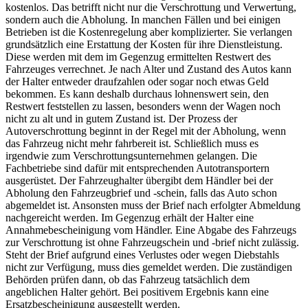
kostenlos. Das betrifft nicht nur die Verschrottung und Verwertung,
sondern auch die Abholung. In manchen Fällen und bei einigen
Betrieben ist die Kostenregelung aber komplizierter. Sie verlangen
grundsätzlich eine Erstattung der Kosten für ihre Dienstleistung.
Diese werden mit dem im Gegenzug ermittelten Restwert des
Fahrzeuges verrechnet. Je nach Alter und Zustand des Autos kann
der Halter entweder draufzahlen oder sogar noch etwas Geld
bekommen. Es kann deshalb durchaus lohnenswert sein, den
Restwert feststellen zu lassen, besonders wenn der Wagen noch
nicht zu alt und in gutem Zustand ist. Der Prozess der
Autoverschrottung beginnt in der Regel mit der Abholung, wenn
das Fahrzeug nicht mehr fahrbereit ist. Schließlich muss es
irgendwie zum Verschrottungsunternehmen gelangen. Die
Fachbetriebe sind dafür mit entsprechenden Autotransportern
ausgerüstet. Der Fahrzeughalter übergibt dem Händler bei der
Abholung den Fahrzeugbrief und -schein, falls das Auto schon
abgemeldet ist. Ansonsten muss der Brief nach erfolgter Abmeldung
nachgereicht werden. Im Gegenzug erhält der Halter eine
Annahmebescheinigung vom Händler. Eine Abgabe des Fahrzeugs
zur Verschrottung ist ohne Fahrzeugschein und -brief nicht zulässig.
Steht der Brief aufgrund eines Verlustes oder wegen Diebstahls
nicht zur Verfügung, muss dies gemeldet werden. Die zuständigen
Behörden prüfen dann, ob das Fahrzeug tatsächlich dem
angeblichen Halter gehört. Bei positivem Ergebnis kann eine
Ersatzbescheinigung ausgestellt werden.