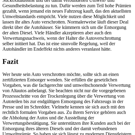
Stickoxidausstoß und der damit verbundenen Umwelt- und
Gesundheitsbelastung zu tun. Dafür werden zum Teil hohe Prämien
gezahlt, wenn jemand ein neues Fahrzeug kauft, das den aktuellsten
Umweltstandards entspricht. Viele nutzen diese Möglichkeit und
lassen ihr altes Auto verschrotten. Normalerweise läuft dieser Deal
direkt über die Autohäuser. Sie kümmern sich um die Entsorgung
der alten Diesel. Viele Händler akzeptieren aber auch den
Verwertungsnachweis, wenn der Halter die Autoverschrottung
selber initiiert hat. Das ist eine sinnvolle Regelung, weil der
Autohändler im Endeffekt nichts anderes veranlasst hätte.
Fazit
Wer heute sein Auto verschrotten möchte, sollte sich an einen
zertifizierten Entsorger wenden. Sie erfüllen die gesetzlichen
Vorgaben, was die fachgerechte und umweltschonende Verwertung
von Altautos anbelangt. Sie beachten nicht nur die vorgegebenen
Prozessschritte von der Trockenlegung über die Verwertung von
Autoteilen bis zur endgültigen Entsorgung des Fahrzeugs in der
Presse und im Schredder. Vielmehr kennen sie sich auch mit den
rechtlich formalen Vorgaben aus. Zu ihrem Service gehören auch
die Abholung der Autos und die Ausstellung der
Verwertungsbestätigung. Sie unterstützen ihre Kunden auch bei der
Entsorgung ihres älteren Diesels und der damit verbundenen
Umweltprämie. So haben sie sich längst zu modernen Dienstleistern