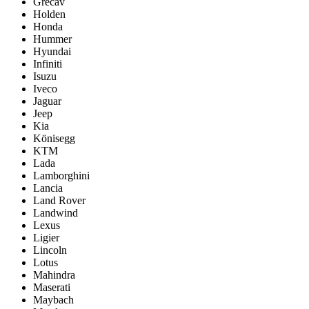
Grecav
Holden
Honda
Hummer
Hyundai
Infiniti
Isuzu
Iveco
Jaguar
Jeep
Kia
Könisegg
KTM
Lada
Lamborghini
Lancia
Land Rover
Landwind
Lexus
Ligier
Lincoln
Lotus
Mahindra
Maserati
Maybach