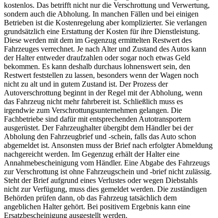
kostenlos. Das betrifft nicht nur die Verschrottung und Verwertung,
sondern auch die Abholung. In manchen Fällen und bei einigen
Betrieben ist die Kostenregelung aber komplizierter. Sie verlangen
grundsätzlich eine Erstattung der Kosten für ihre Dienstleistung.
Diese werden mit dem im Gegenzug ermittelten Restwert des
Fahrzeuges verrechnet. Je nach Alter und Zustand des Autos kann
der Halter entweder draufzahlen oder sogar noch etwas Geld
bekommen. Es kann deshalb durchaus lohnenswert sein, den
Restwert feststellen zu lassen, besonders wenn der Wagen noch
nicht zu alt und in gutem Zustand ist. Der Prozess der
Autoverschrottung beginnt in der Regel mit der Abholung, wenn
das Fahrzeug nicht mehr fahrbereit ist. Schließlich muss es
irgendwie zum Verschrottungsunternehmen gelangen. Die
Fachbetriebe sind dafür mit entsprechenden Autotransportern
ausgerüstet. Der Fahrzeughalter übergibt dem Händler bei der
Abholung den Fahrzeugbrief und -schein, falls das Auto schon
abgemeldet ist. Ansonsten muss der Brief nach erfolgter Abmeldung
nachgereicht werden. Im Gegenzug erhält der Halter eine
Annahmebescheinigung vom Händler. Eine Abgabe des Fahrzeugs
zur Verschrottung ist ohne Fahrzeugschein und -brief nicht zulässig.
Steht der Brief aufgrund eines Verlustes oder wegen Diebstahls
nicht zur Verfügung, muss dies gemeldet werden. Die zuständigen
Behörden prüfen dann, ob das Fahrzeug tatsächlich dem
angeblichen Halter gehört. Bei positivem Ergebnis kann eine
Ersatzbescheinigung ausgestellt werden.