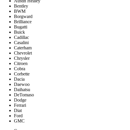
Austin Healey
Bentley
BWM
Borgward
Brilliance
Bugatti
Buick
Cadillac
Casalini
Caterham
Chevrolet
Chrysler
Citroen
Cobra
Corbette
Dacia
Daewoo
Daihatsu
DeTomaso
Dodge
Ferrari
Diat
Ford
GMC