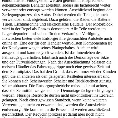
entnommenen Flüssigkeiten werden getrennt in entsprechend
gekennzeichnete Behälter abgefüllt, sodass sie fachgerecht weiter
verwertet oder entsorgt werden können. Anschließend beginnt der
Zerlegungsprozess des Autos. Dabei werden die Teile, die noch
verwendbar sind, abgebaut. Dazu gehören die Räder, die Batterie,
Türen, Lichtmaschine und elektronische Bauteile. Der Motorblock
wird in der Regel als Ganzes demontiert. Alle Teile werden im
Lager deponiert und stehen für den Verkauf zur Verfügung.
Inzwischen bieten viele Entsorger ihre gebrauchten Autoteile auch
online an. Eine der für den Händler wertvollsten Komponenten ist
der Katalysator wegen seines Platingehaltes. Auch er wird
ausgebaut und kann recycelt werden. Ist das Innenleben des
Fahrzeugs gut erhalten, lohnt sich auch die Demontage der Sitze
und der Türverkleidungen. Nach der Ausschlachtung belassen die
meisten Händler das Fahrzeuggerippe noch eine gewisse Zeit auf
dem Schrottplatz. Das hat den Grund, dass es immer wieder Kunden
gibt, die an anderen als den gelagerten Restteilen interessiert sind.
Sie können sich Scheinwerfer, Schalter und Rückleuchten günstig
selber abbauen. Die Entsorgungsbetriebe müssen darauf achten,
dass die Schrottfahrzeuge nach der Demontage fachgerecht gelagert
werden. Flüssige Reststoffe dürfen nicht unkontrolliert ins Erdreich
gelangen. Nach einer gewissen Standzeit, wenn keine weiteren
Verwertungen mehr zu erwarten sind, werden die Autoskelette
endversorgt. Sie kommen in die Presse und werden anschließend
geschreddert. Der Recyclingprozess ist damit aber noch nicht