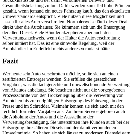
Stickoxidausstoß und der damit verbundenen Umwelt- und
Gesundheitsbelastung zu tun. Dafür werden zum Teil hohe Prämien
gezahlt, wenn jemand ein neues Fahrzeug kauft, das den aktuellsten
Umweltstandards entspricht. Viele nutzen diese Möglichkeit und
lassen ihr altes Auto verschrotten. Normalerweise läuft dieser Deal
direkt über die Autohäuser. Sie kümmern sich um die Entsorgung
der alten Diesel. Viele Händler akzeptieren aber auch den
Verwertungsnachweis, wenn der Halter die Autoverschrottung
selber initiiert hat. Das ist eine sinnvolle Regelung, weil der
Autohändler im Endeffekt nichts anderes veranlasst hätte.
Fazit
Wer heute sein Auto verschrotten möchte, sollte sich an einen
zertifizierten Entsorger wenden. Sie erfüllen die gesetzlichen
Vorgaben, was die fachgerechte und umweltschonende Verwertung
von Altautos anbelangt. Sie beachten nicht nur die vorgegebenen
Prozessschritte von der Trockenlegung über die Verwertung von
Autoteilen bis zur endgültigen Entsorgung des Fahrzeugs in der
Presse und im Schredder. Vielmehr kennen sie sich auch mit den
rechtlich formalen Vorgaben aus. Zu ihrem Service gehören auch
die Abholung der Autos und die Ausstellung der
Verwertungsbestätigung. Sie unterstützen ihre Kunden auch bei der
Entsorgung ihres älteren Diesels und der damit verbundenen
Umweltprämie. So haben sie sich längst zu modernen Dienstleistern