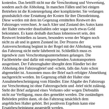
kostenlos. Das betrifft nicht nur die Verschrottung und Verwertung,
sondern auch die Abholung. In manchen Fällen und bei einigen
Betrieben ist die Kostenregelung aber komplizierter. Sie verlangen
grundsätzlich eine Erstattung der Kosten für ihre Dienstleistung.
Diese werden mit dem im Gegenzug ermittelten Restwert des
Fahrzeuges verrechnet. Je nach Alter und Zustand des Autos kann
der Halter entweder draufzahlen oder sogar noch etwas Geld
bekommen. Es kann deshalb durchaus lohnenswert sein, den
Restwert feststellen zu lassen, besonders wenn der Wagen noch
nicht zu alt und in gutem Zustand ist. Der Prozess der
Autoverschrottung beginnt in der Regel mit der Abholung, wenn
das Fahrzeug nicht mehr fahrbereit ist. Schließlich muss es
irgendwie zum Verschrottungsunternehmen gelangen. Die
Fachbetriebe sind dafür mit entsprechenden Autotransportern
ausgerüstet. Der Fahrzeughalter übergibt dem Händler bei der
Abholung den Fahrzeugbrief und -schein, falls das Auto schon
abgemeldet ist. Ansonsten muss der Brief nach erfolgter Abmeldung
nachgereicht werden. Im Gegenzug erhält der Halter eine
Annahmebescheinigung vom Händler. Eine Abgabe des Fahrzeugs
zur Verschrottung ist ohne Fahrzeugschein und -brief nicht zulässig.
Steht der Brief aufgrund eines Verlustes oder wegen Diebstahls
nicht zur Verfügung, muss dies gemeldet werden. Die zuständigen
Behörden prüfen dann, ob das Fahrzeug tatsächlich dem
angeblichen Halter gehört. Bei positivem Ergebnis kann eine
Ersatzbescheinigung ausgestellt werden.