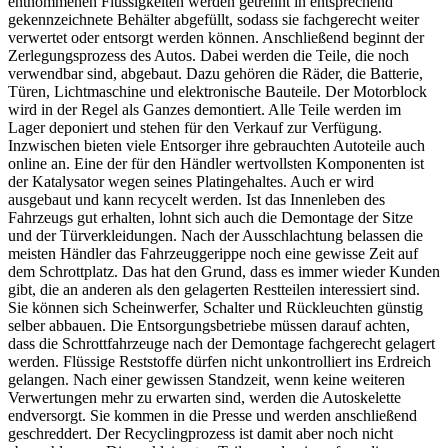
entnommenen Flüssigkeiten werden getrennt in entsprechend
gekennzeichnete Behälter abgefüllt, sodass sie fachgerecht weiter
verwertet oder entsorgt werden können. Anschließend beginnt der
Zerlegungsprozess des Autos. Dabei werden die Teile, die noch
verwendbar sind, abgebaut. Dazu gehören die Räder, die Batterie,
Türen, Lichtmaschine und elektronische Bauteile. Der Motorblock
wird in der Regel als Ganzes demontiert. Alle Teile werden im
Lager deponiert und stehen für den Verkauf zur Verfügung.
Inzwischen bieten viele Entsorger ihre gebrauchten Autoteile auch
online an. Eine der für den Händler wertvollsten Komponenten ist
der Katalysator wegen seines Platingehaltes. Auch er wird
ausgebaut und kann recycelt werden. Ist das Innenleben des
Fahrzeugs gut erhalten, lohnt sich auch die Demontage der Sitze
und der Türverkleidungen. Nach der Ausschlachtung belassen die
meisten Händler das Fahrzeuggerippe noch eine gewisse Zeit auf
dem Schrottplatz. Das hat den Grund, dass es immer wieder Kunden
gibt, die an anderen als den gelagerten Restteilen interessiert sind.
Sie können sich Scheinwerfer, Schalter und Rückleuchten günstig
selber abbauen. Die Entsorgungsbetriebe müssen darauf achten,
dass die Schrottfahrzeuge nach der Demontage fachgerecht gelagert
werden. Flüssige Reststoffe dürfen nicht unkontrolliert ins Erdreich
gelangen. Nach einer gewissen Standzeit, wenn keine weiteren
Verwertungen mehr zu erwarten sind, werden die Autoskelette
endversorgt. Sie kommen in die Presse und werden anschließend
geschreddert. Der Recyclingprozess ist damit aber noch nicht