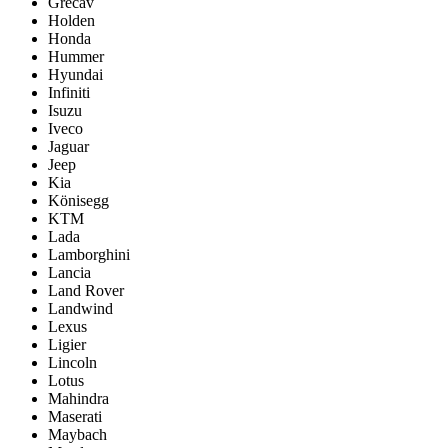
Grecav
Holden
Honda
Hummer
Hyundai
Infiniti
Isuzu
Iveco
Jaguar
Jeep
Kia
Könisegg
KTM
Lada
Lamborghini
Lancia
Land Rover
Landwind
Lexus
Ligier
Lincoln
Lotus
Mahindra
Maserati
Maybach