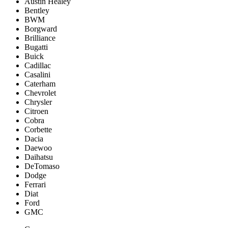
Austin Healey
Bentley
BWM
Borgward
Brilliance
Bugatti
Buick
Cadillac
Casalini
Caterham
Chevrolet
Chrysler
Citroen
Cobra
Corbette
Dacia
Daewoo
Daihatsu
DeTomaso
Dodge
Ferrari
Diat
Ford
GMC