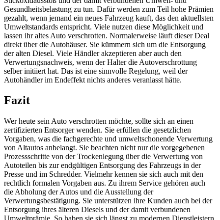
Stickoxidausstoß und der damit verbundenen Umwelt- und
Gesundheitsbelastung zu tun. Dafür werden zum Teil hohe Prämien
gezahlt, wenn jemand ein neues Fahrzeug kauft, das den aktuellsten
Umweltstandards entspricht. Viele nutzen diese Möglichkeit und
lassen ihr altes Auto verschrotten. Normalerweise läuft dieser Deal
direkt über die Autohäuser. Sie kümmern sich um die Entsorgung
der alten Diesel. Viele Händler akzeptieren aber auch den
Verwertungsnachweis, wenn der Halter die Autoverschrottung
selber initiiert hat. Das ist eine sinnvolle Regelung, weil der
Autohändler im Endeffekt nichts anderes veranlasst hätte.
Fazit
Wer heute sein Auto verschrotten möchte, sollte sich an einen
zertifizierten Entsorger wenden. Sie erfüllen die gesetzlichen
Vorgaben, was die fachgerechte und umweltschonende Verwertung
von Altautos anbelangt. Sie beachten nicht nur die vorgegebenen
Prozessschritte von der Trockenlegung über die Verwertung von
Autoteilen bis zur endgültigen Entsorgung des Fahrzeugs in der
Presse und im Schredder. Vielmehr kennen sie sich auch mit den
rechtlich formalen Vorgaben aus. Zu ihrem Service gehören auch
die Abholung der Autos und die Ausstellung der
Verwertungsbestätigung. Sie unterstützen ihre Kunden auch bei der
Entsorgung ihres älteren Diesels und der damit verbundenen
Umweltprämie. So haben sie sich längst zu modernen Dienstleistern