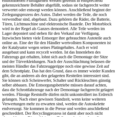
entnommenen Flüssigkeiten werden getrennt in entsprechend
gekennzeichnete Behälter abgefüllt, sodass sie fachgerecht weiter
verwertet oder entsorgt werden können. Anschließend beginnt der
Zerlegungsprozess des Autos. Dabei werden die Teile, die noch
verwendbar sind, abgebaut. Dazu gehören die Räder, die Batterie,
Türen, Lichtmaschine und elektronische Bauteile. Der Motorblock
wird in der Regel als Ganzes demontiert. Alle Teile werden im
Lager deponiert und stehen für den Verkauf zur Verfügung.
Inzwischen bieten viele Entsorger ihre gebrauchten Autoteile auch
online an. Eine der für den Händler wertvollsten Komponenten ist
der Katalysator wegen seines Platingehaltes. Auch er wird
ausgebaut und kann recycelt werden. Ist das Innenleben des
Fahrzeugs gut erhalten, lohnt sich auch die Demontage der Sitze
und der Türverkleidungen. Nach der Ausschlachtung belassen die
meisten Händler das Fahrzeuggerippe noch eine gewisse Zeit auf
dem Schrottplatz. Das hat den Grund, dass es immer wieder Kunden
gibt, die an anderen als den gelagerten Restteilen interessiert sind.
Sie können sich Scheinwerfer, Schalter und Rückleuchten günstig
selber abbauen. Die Entsorgungsbetriebe müssen darauf achten,
dass die Schrottfahrzeuge nach der Demontage fachgerecht gelagert
werden. Flüssige Reststoffe dürfen nicht unkontrolliert ins Erdreich
gelangen. Nach einer gewissen Standzeit, wenn keine weiteren
Verwertungen mehr zu erwarten sind, werden die Autoskelette
endversorgt. Sie kommen in die Presse und werden anschließend
geschreddert. Der Recyclingprozess ist damit aber noch nicht