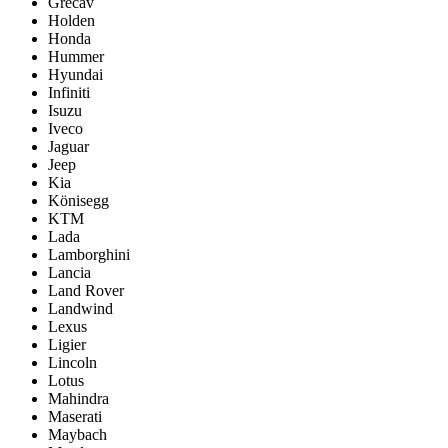
Grecav
Holden
Honda
Hummer
Hyundai
Infiniti
Isuzu
Iveco
Jaguar
Jeep
Kia
Könisegg
KTM
Lada
Lamborghini
Lancia
Land Rover
Landwind
Lexus
Ligier
Lincoln
Lotus
Mahindra
Maserati
Maybach