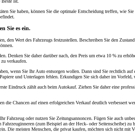
Beste ist.
äten Sie haben, können Sie die optimale Entscheidung treffen, wie Sie 
efindet.
n Sie es ein.
elfen, den Wert des Fahrzeugs festzustellen. Beschreiben Sie den Zus
 können.
en. Denken Sie daher darüber nach, den Preis um etwa 10 % zu erhöhe
 zu verkaufen.
en, wenn Sie Ihr Auto entsorgen wollen. Dann sind Sie rechtlich auf de
 Papiere und Unterlagen fehlen. Erkundigen Sie sich daher im Vorfeld
erste Eindruck zählt auch beim Autokauf. Ziehen Sie daher eine profe
n die Chancen auf einen erfolgreichen Verkauf deutlich verbessert we
hr Fahrzeug oder nutzen Sie Zeitungsannoncen. Fügen Sie auch unbedi
ld im Fahrzeuginneren (zum Beispiel an der Heck- oder Seitenscheibe) z
ein. Die meisten Menschen, die privat kaufen, möchten sich nicht mit V