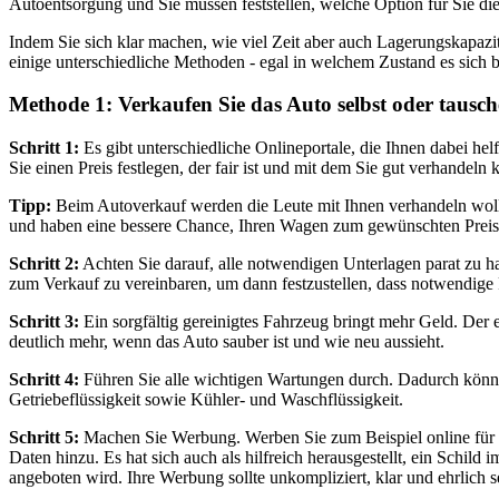
Autoentsorgung und Sie müssen feststellen, welche Option für Sie die 
Indem Sie sich klar machen, wie viel Zeit aber auch Lagerungskapazit
einige unterschiedliche Methoden - egal in welchem Zustand es sich b
Methode 1: Verkaufen Sie das Auto selbst oder tausche
Schritt 1:
Es gibt unterschiedliche Onlineportale, die Ihnen dabei h
Sie einen Preis festlegen, der fair ist und mit dem Sie gut verhandeln
Tipp:
Beim Autoverkauf werden die Leute mit Ihnen verhandeln woll
und haben eine bessere Chance, Ihren Wagen zum gewünschten Preis
Schritt 2:
Achten Sie darauf, alle notwendigen Unterlagen parat zu hab
zum Verkauf zu vereinbaren, um dann festzustellen, dass notwendige
Schritt 3:
Ein sorgfältig gereinigtes Fahrzeug bringt mehr Geld. Der 
deutlich mehr, wenn das Auto sauber ist und wie neu aussieht.
Schritt 4:
Führen Sie alle wichtigen Wartungen durch. Dadurch könne
Getriebeflüssigkeit sowie Kühler- und Waschflüssigkeit.
Schritt 5:
Machen Sie Werbung. Werben Sie zum Beispiel online für I
Daten hinzu. Es hat sich auch als hilfreich herausgestellt, ein Schi
angeboten wird. Ihre Werbung sollte unkompliziert, klar und ehrlich s