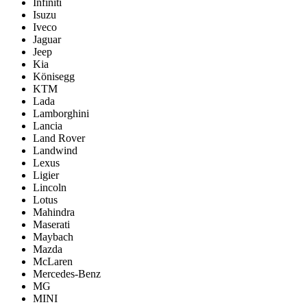
Infiniti
Isuzu
Iveco
Jaguar
Jeep
Kia
Könisegg
KTM
Lada
Lamborghini
Lancia
Land Rover
Landwind
Lexus
Ligier
Lincoln
Lotus
Mahindra
Maserati
Maybach
Mazda
McLaren
Mercedes-Benz
MG
MINI